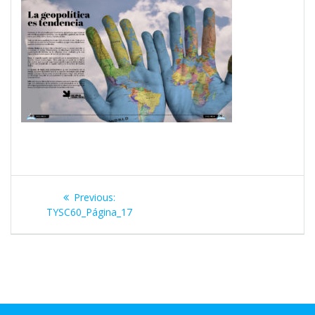
Navegación
Previous
Previous:
de
post:
TYSC60_Página_17
entradas