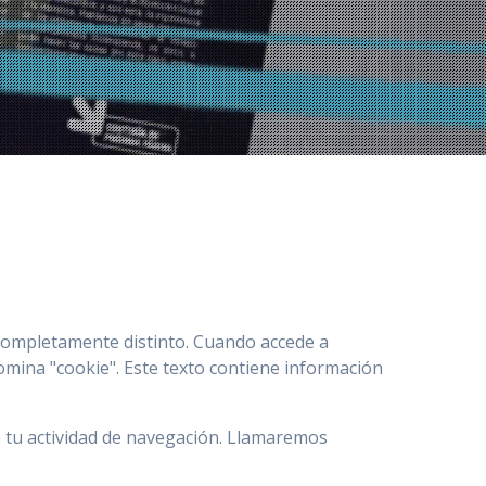
o completamente distinto. Cuando accede a
omina "cookie". Este texto contiene información
e tu actividad de navegación. Llamaremos