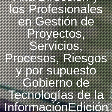
los Profesionales
en Gestión de
Proyectos,
Servicios,
Procesos, Riesgos
y por supuesto
Gobierno de
Tecnologías de la
InformaciónEdición