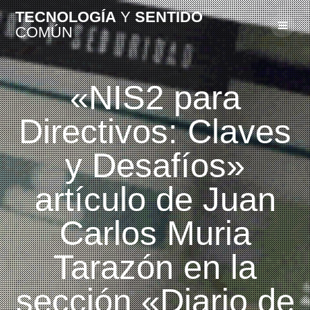
Skip
TECNOLOGÍA
Y
SENTIDO
to
COMÚN
content
«NIS2 para
Directivos: Claves
y Desafíos»
artículo de Juan
Carlos Muria
Tarazón en la
sección «Diario de