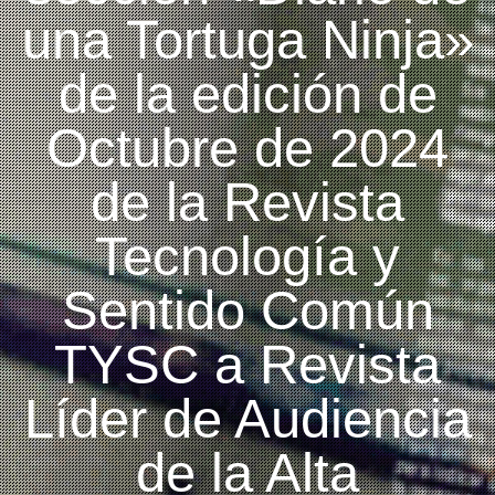
una Tortuga Ninja»
de la edición de
Octubre de 2024
de la Revista
Tecnología y
Sentido Común
TYSC a Revista
Líder de Audiencia
de la Alta