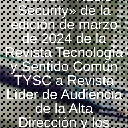
Security» de la
edición de marzo
de 2024 de la
Revista Tecnología
y Sentido Común
TYSC a Revista
Líder de Audiencia
de la Alta
Dirección y los