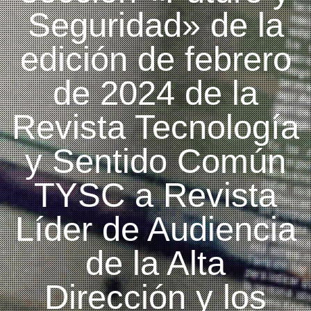
Seguridad» de la
edición de febrero
de 2024 de la
Revista Tecnología
y Sentido Común
TYSC a Revista
Líder de Audiencia
de la Alta
Dirección y los