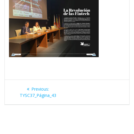
Navegación
Previous
Previous:
de
post:
TYSC37_Página_43
entradas