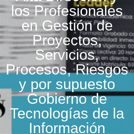
los Profesionales
en Gestión de
Proyectos,
Servicios,
Procesos, Riesgos
y por supuesto
Gobierno de
Tecnologías de la
Información