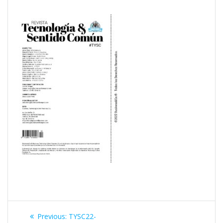
Navegación
Previous
Previous:
TYSC22-