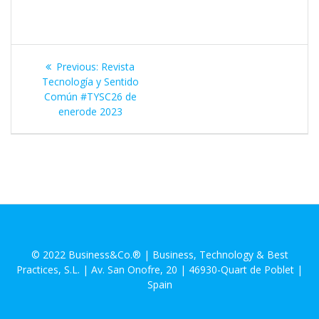
Navegación
Previous
Previous:
Revista
de
post:
Tecnología y Sentido
Común #TYSC26 de
entradas
enerode 2023
© 2022 Business&Co.® | Business, Technology & Best
Practices, S.L. | Av. San Onofre, 20 | 46930-Quart de Poblet |
Spain