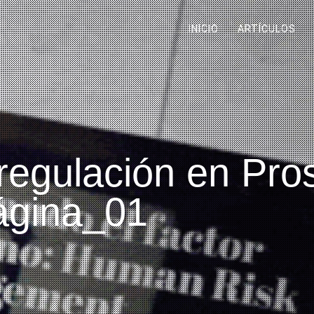
INICIO
ARTÍCULOS
egulación en Pros
gina_01