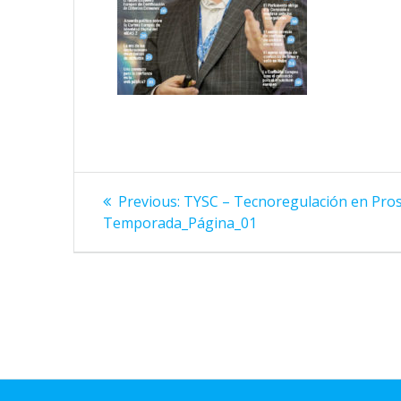
Navegación
Previous
Previous:
TYSC – Tecnoregulación en Pros
de
post:
Temporada_Página_01
entradas