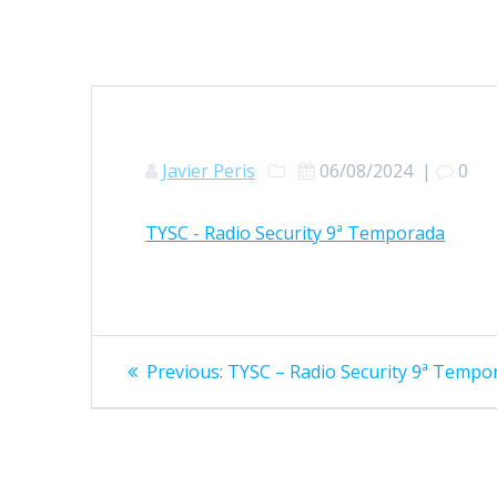
Javier Peris
06/08/2024
|
0
TYSC - Radio Security 9ª Temporada
Navegación
Previous
Previous:
TYSC – Radio Security 9ª Tempo
de
post:
entradas