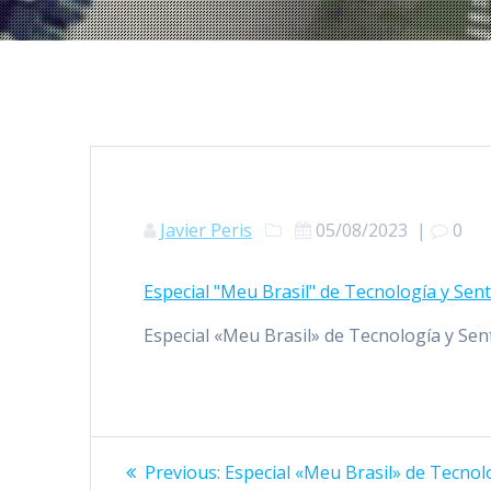
Javier Peris
05/08/2023
|
0
Especial "Meu Brasil" de Tecnología y Se
Especial «Meu Brasil» de Tecnología y S
Navegación
Previous
Previous:
Especial «Meu Brasil» de Tecno