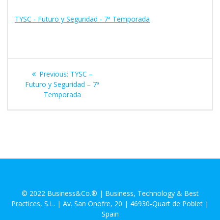
TYSC - Futuro y Seguridad - 7ª Temporada
Navegación
Previous
Previous:
TYSC –
de
post:
Futuro y Seguridad – 7ª
Temporada
entradas
© 2022 Business&Co.® | Business, Technology & Best
Practices, S.L. | Av. San Onofre, 20 | 46930-Quart de Poblet |
Spain