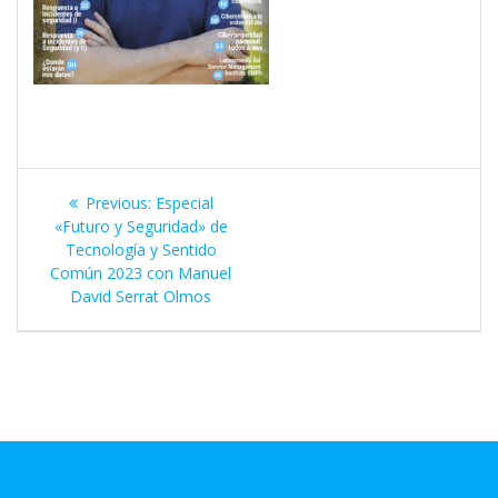
Navegación
Previous
Previous:
Especial
de
post:
«Futuro y Seguridad» de
Tecnología y Sentido
entradas
Común 2023 con Manuel
David Serrat Olmos