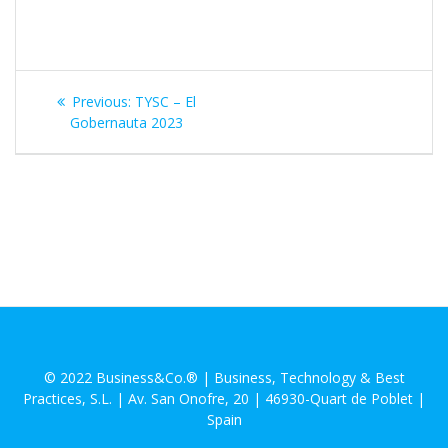
Navegación
Previous
Previous:
TYSC – El
de
post:
Gobernauta 2023
entradas
© 2022 Business&Co.® | Business, Technology & Best
Practices, S.L. | Av. San Onofre, 20 | 46930-Quart de Poblet |
Spain