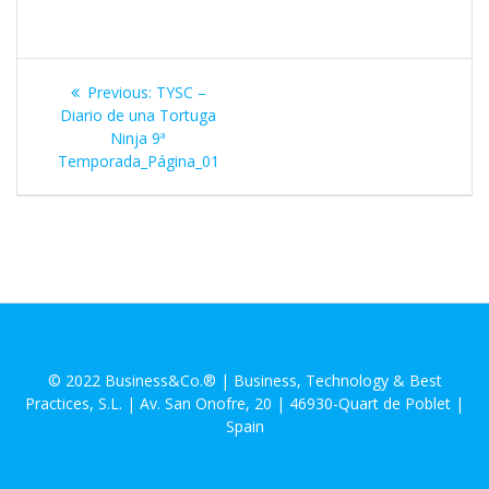
Navegación
Previous
Previous:
TYSC –
de
post:
Diario de una Tortuga
Ninja 9ª
entradas
Temporada_Página_01
© 2022 Business&Co.® | Business, Technology & Best
Practices, S.L. | Av. San Onofre, 20 | 46930-Quart de Poblet |
Spain