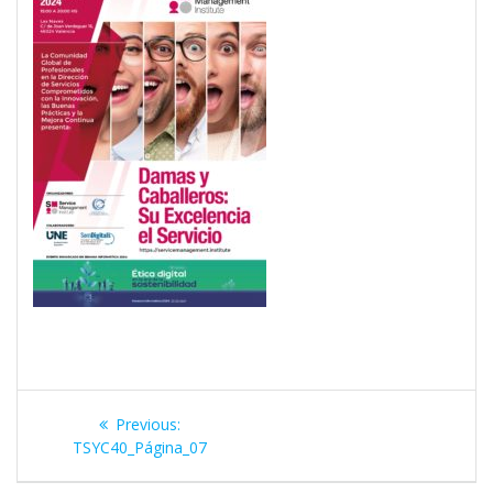
Navegación
Previous
Previous:
de
post:
TSYC40_Página_07