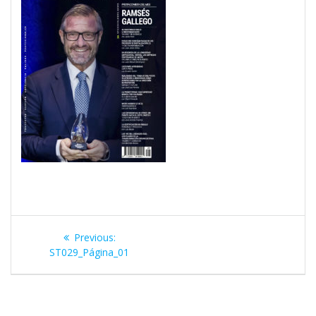
Navegación
Previous
Previous:
de
post:
ST029_Página_01
entradas