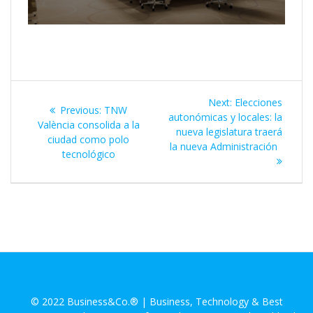
Next:
Elecciones
Previous:
TNW
autonómicas y locales: la
València consolida a la
nueva legislatura traerá
ciudad como polo
la nueva Administración
tecnológico
© 2022 Business&Co.® | Business, Technology & Best