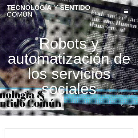
TECNOLOGÍA
Y
SENTIDO
COMÚN
Robots y
automatización de
los servicios
sociales