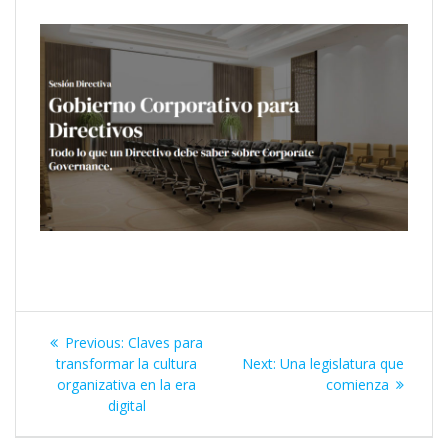
Previous:
Claves para
transformar la cultura
Next:
Una legislatura que
organizativa en la era
comienza
digital