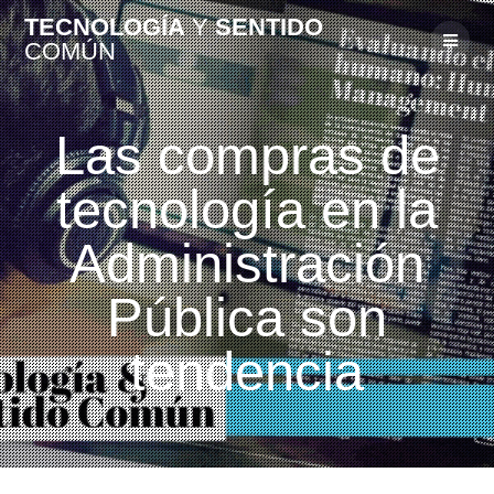
TECNOLOGÍA
Y
SENTIDO
COMÚN
Las compras de
tecnología en la
Administración
Pública son
tendencia