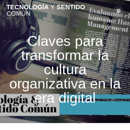
TECNOLOGÍA
Y
SENTIDO
COMÚN
Claves para
transformar la
cultura
organizativa en la
era digital