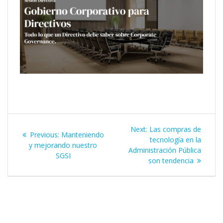
Next:
Las compras de
Previous:
Manteniendo
tecnología en la
y mejorando nuestro
Administración Pública
SGSI
son tendencia