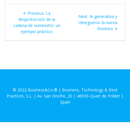
Navegación
Previous
Previous:
La
Next
Next:
IA generativa y
de
post:
desprotección de la
post:
ciberguerra: la nueva
cadena de suministro: un
frontera
entradas
ejemplo práctico
© 2022 Business&Co.® | Business, Technology & Best
Practices, S.L. | Av. San Onofre, 20 | 46930-Quart de Poblet |
Spain
Aviso Legal
Política de Privacidad
Política de Cookies