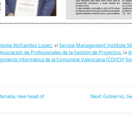
olome Nofuentes Lopez
, el
Service Management Institute 
Asociación de Profesionales de la Gestión de Proyectos
, la
A
ngeniería Informática de la Comunitat Valenciana (COIICV)
So
Next
tenalia, new head of
Next:
Gobierno, Ges
post: