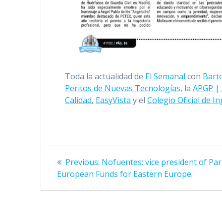
Toda la actualidad de
El Semanal
con
Bart
Peritos de Nuevas Tecnologías
, la
APGP | 
Calidad
,
EasyVista
y el
Colegio Oficial de I
Navegación
Previous
Previous:
Nofuentes: vice president of Par
de
post:
European Funds for Eastern Europe.
entradas