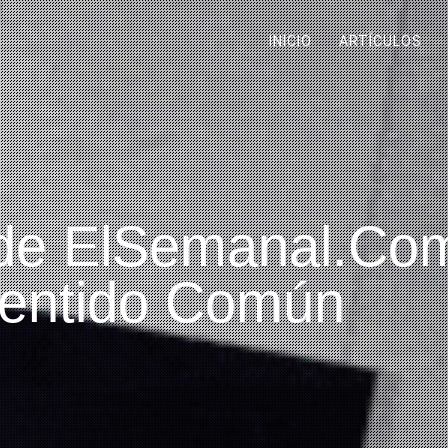
INICIO
ARTÍCULOS
 de ElSemanal.Co
Sentido Común