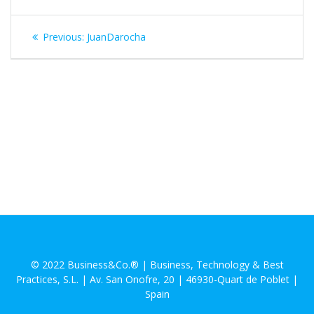
Navegación
Previous
Previous:
JuanDarocha
de
post:
entradas
© 2022 Business&Co.® | Business, Technology & Best
Practices, S.L. | Av. San Onofre, 20 | 46930-Quart de Poblet |
Spain