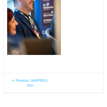
Navegación
Previous
Previous:
GARPRESS-
de
post:
3101
entradas