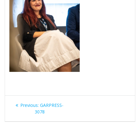
Navegación
Previous
Previous:
GARPRESS-
de
post:
3078
entradas