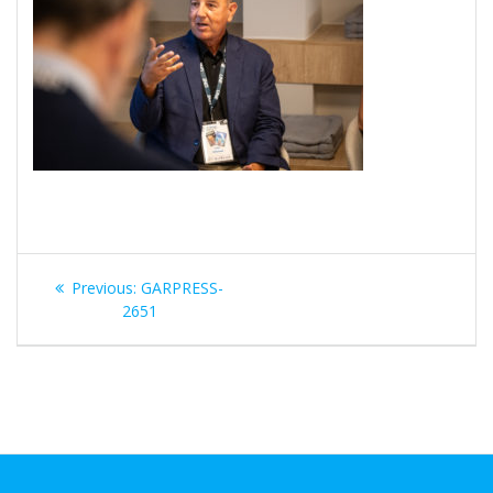
Navegación
Previous
Previous:
GARPRESS-
de
post:
2651
entradas