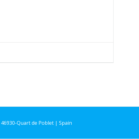
| 46930-Quart de Poblet | Spain