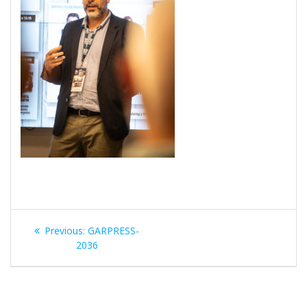
Navegación
Previous
Previous:
GARPRESS-
de
post:
2036
entradas