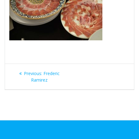
Navegación
Previous
Previous:
Frederic
de
post:
Ramirez
entradas