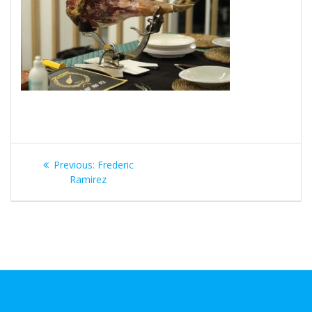
Navegación
Previous
Previous:
Frederic
de
post:
Ramirez
entradas