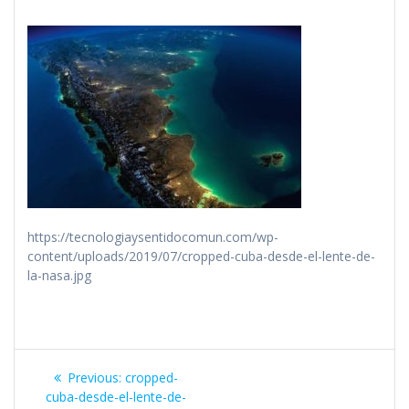
https://tecnologiaysentidocomun.com/wp-
content/uploads/2019/07/cropped-cuba-desde-el-lente-de-
la-nasa.jpg
Navegación
Previous
Previous:
cropped-
de
post:
cuba-desde-el-lente-de-