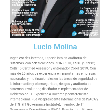
Lucio Molina
Ingeniero de Sistemas, Especialista en Auditoría de
Sistemas, con certificaciones CISA, CISM, CSXF y CRISC;
CoBiT 5 Certified Assessor y entrenador CobiT 2019.
Con
más de 25 años de experiencia en importantes empresas
nacionales y multinacionales en las áreas de seguridad de
la información y ciberseguridad, riesgos y auditoría de
sistemas. Evaluador, diseñador e implementador de
Gobierno de TI. Experiencia Docente y conferencista
internacional.
Fue Vicepresidente Internacional de ISACA y
del ITGI (IT Governance Institute), miembro del IT
Governance Committee de ISACA. Premio John Kuyers