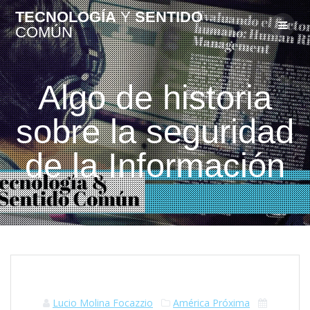
TECNOLOGÍA
Y
SENTIDO
COMÚN
Algo de historia
sobre la seguridad
de la Información
Lucio Molina Focazzio
América Próxima