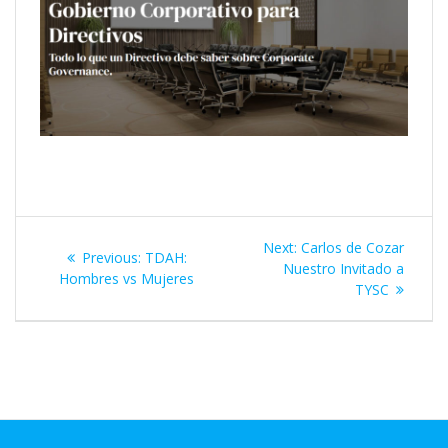
Next:
Carlos de Cozar
Previous:
TDAH:
Nuestro Invitado a
Hombres vs Mujeres
TYSC