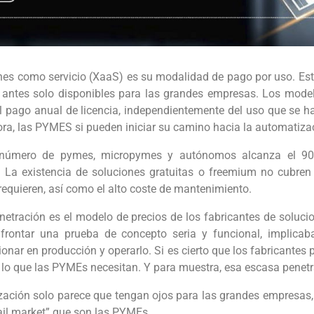
ones como servicio (XaaS) es su modalidad de pago por uso. Es
antes solo disponibles para las grandes empresas. Los modelo
 pago anual de licencia, independientemente del uso que se 
ra, las PYMES si pueden iniciar su camino hacia la automatiza
número de pymes, micropymes y autónomos alcanza el 90%
. La existencia de soluciones gratuitas o freemium no cubren
equieren, así como el alto coste de mantenimiento.
netración es el modelo de precios de los fabricantes de solu
rontar una prueba de concepto seria y funcional, implicaba 
onar en producción y operarlo. Si es cierto que los fabricantes
s lo que las PYMEs necesitan. Y para muestra, esa escasa penetr
zación solo parece que tengan ojos para las grandes empresa
tail market” que son las PYMEs.