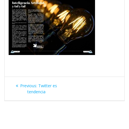
Navegación
Previous
Previous:
Twitter es
de
post:
tendencia
entradas