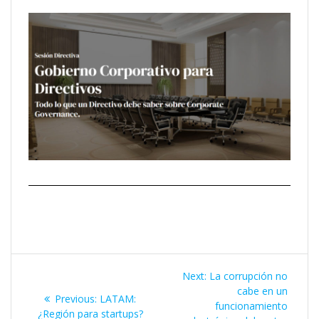
Next:
La corrupción no
cabe en un
Previous:
LATAM:
funcionamiento
¿Región para startups?