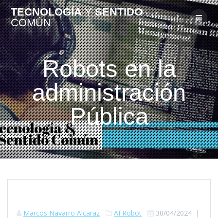
TECNOLOGÍA
Y
SENTIDO
COMÚN
Robots en la
administración
Pública
Marcos Navarro Alcaraz
AI Robot
30/04/2024
|