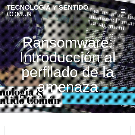
TECNOLOGÍA
Y
SENTIDO
COMÚN
Ransomware:
Introducción al
perfilado de la
amenaza