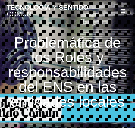
TECNOLOGÍA
Y
SENTIDO
COMÚN
Problemática de
los Roles y
responsabilidades
del ENS en las
entidades locales