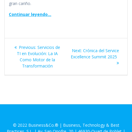
gran cariño.
Continuar leyendo…
Navegación
Previous
Previous:
Servicios de
Next
Next:
Crónica del Service
de
post:
TI en Evolución: La IA
post:
Excellence Summit 2025
Como Motor de la
entradas
Transformación
© 2022 Business&Co.® | Business, Technology & Best
Practices, S.L. | Av. San Onofre, 20 | 46930-Quart de Poblet |