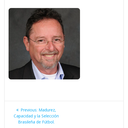
Navegación
Previous
Previous:
Madurez,
de
post:
Capacidad y la Selección
Brasileña de Fútbol.