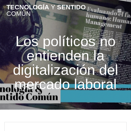
TECNOLOGÍA
Y
SENTIDO
COMÚN
Los políticos no
entienden la
digitalización del
mercado laboral