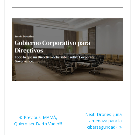
Next:
Drones ¿una
Previous:
MAMÁ,
amenaza para la
Quiero ser Darth Vader!!!
ciberseguridad?