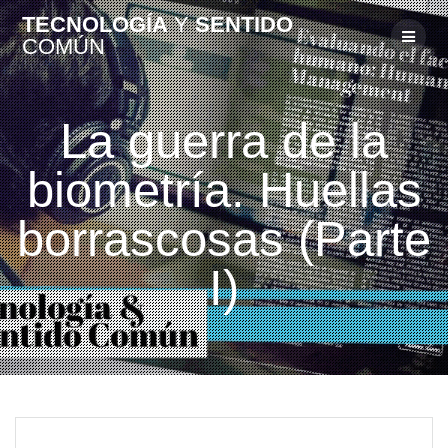
TECNOLOGÍA
Y
SENTIDO
COMÚN
La guerra de la
biometría. Huellas
borrascosas (Parte
I)