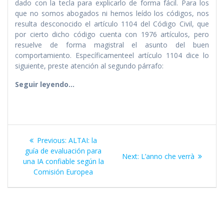
dado con la tecla para explicarlo de forma fácil. Para los
que no somos abogados ni hemos leído los códigos, nos
resulta desconocido el artículo 1104 del Código Civil, que
por cierto dicho código cuenta con 1976 artículos, pero
resuelve de forma magistral el asunto del buen
comportamiento. Específicamenteel artículo 1104 dice lo
siguiente, preste atención al segundo párrafo:
Seguir leyendo…
Navegación
Previous
Previous:
ALTAI: la
de
post:
guía de evaluación para
Next
Next:
L’anno che verrà
una IA confiable según la
post:
entradas
Comisión Europea