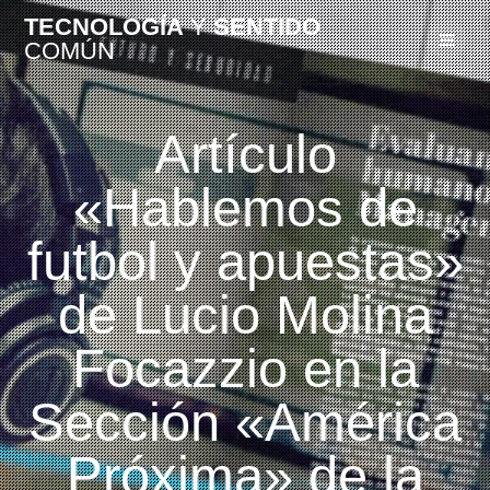
Skip
TECNOLOGÍA
Y
SENTIDO
to
COMÚN
content
Artículo
«Hablemos de
futbol y apuestas»
de Lucio Molina
Focazzio en la
Sección «América
Próxima» de la