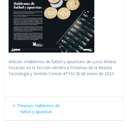
Artículo «Hablemos de futbol y apuestas» de Lucio Molina
Focazzio en la Sección «América Próxima» de la Revista
Tecnología y Sentido Común #TYSC26 de enero de 2023
Navegación
Previous
Previous:
Hablemos de
de
post:
futbol y apuestas
entradas