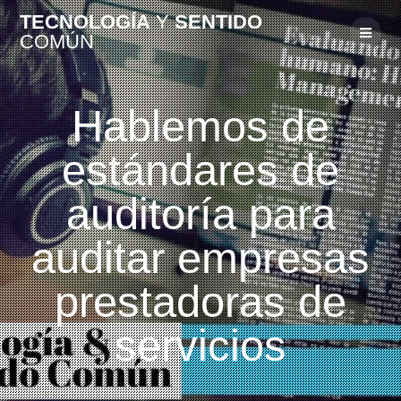
TECNOLOGÍA
Y
SENTIDO
COMÚN
Hablemos de
estándares de
auditoría para
auditar empresas
prestadoras de
servicios