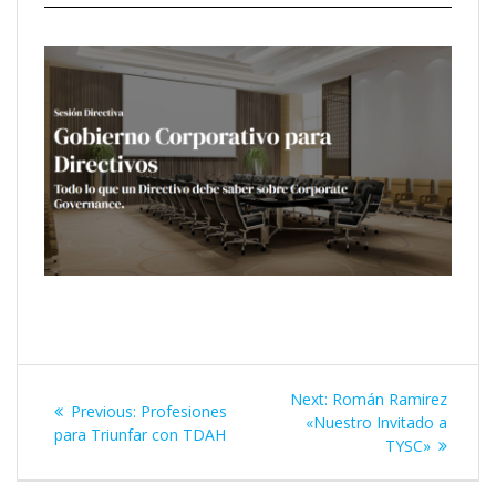
Next:
Román Ramirez
Previous:
Profesiones
«Nuestro Invitado a
para Triunfar con TDAH
TYSC»