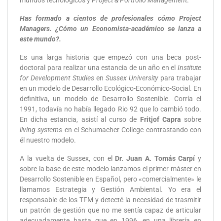
mundos tecnológicos y
Project & Portfolio Management
.
Has formado a cientos de profesionales cómo Project
Managers. ¿Cómo un Economista-académico se lanza a
este mundo?.
Es una larga historia que empezó con una beca post-
doctoral para realizar una estancia de un año en el
Institute
for Development Studies
en
Sussex University
para trabajar
en un modelo de Desarrollo Ecológico-Económico-Social. En
definitiva, un modelo de Desarrollo Sostenible. Corría el
1991, todavía no había llegado Rio 92 que lo cambió todo.
En dicha estancia, asistí al curso de
Fritjof Capra
sobre
living systems
en el Schumacher College contrastando con
él nuestro modelo.
A la vuelta de Sussex, con el
Dr. Juan A. Tomás Carpí
y
sobre la base de este modelo lanzamos el primer máster en
Desarrollo Sostenible en Español, pero «comercialmente» le
llamamos Estrategia y Gestión Ambiental. Yo era el
responsable de los TFM y detecté la necesidad de trasmitir
un patrón de gestión que no me sentía capaz de articular
adecuadamente hasta que en 1996, en una librería en