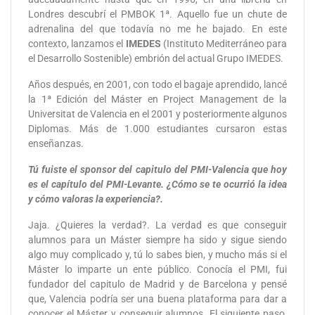
Londres descubrí el PMBOK 1ª. Aquello fue un chute de
adrenalina del que todavía no me he bajado. En este
contexto, lanzamos el
IMEDES
(Instituto Mediterráneo para
el Desarrollo Sostenible) embrión del actual Grupo IMEDES.
Años después, en 2001, con todo el bagaje aprendido, lancé
la 1ª Edición del Máster en Project Management de la
Universitat de Valencia en el 2001 y posteriormente algunos
Diplomas. Más de 1.000 estudiantes cursaron estas
enseñanzas.
Tú fuiste el sponsor del capitulo del PMI-Valencia que hoy
es el capítulo del PMI-Levante. ¿Cómo se te ocurrió la idea
y cómo valoras la experiencia?.
Jaja. ¿Quieres la verdad?. La verdad es que conseguir
alumnos para un Máster siempre ha sido y sigue siendo
algo muy complicado y, tú lo sabes bien, y mucho más si el
Máster lo imparte un ente público. Conocía el PMI, fui
fundador del capitulo de Madrid y de Barcelona y pensé
que, Valencia podría ser una buena plataforma para dar a
conocer el Máster y conseguir alumnos. El siguiente paso,