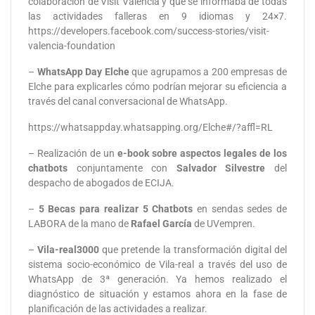
colaboración de Visit Valencia y que se informaba de todas
las actividades falleras en 9 idiomas y 24×7.
https://developers.facebook.com/success-stories/visit-
valencia-foundation
–
WhatsApp Day Elche
que agrupamos a 200 empresas de
Elche para explicarles cómo podrían mejorar su eficiencia a
través del canal conversacional de WhatsApp.
https://whatsappday.whatsapping.org/Elche#/?affl=RL
– Realización de un
e-book sobre aspectos legales de los
chatbots
conjuntamente con
Salvador Silvestre
del
despacho de abogados de ECIJA.
–
5 Becas para realizar 5 Chatbots
en sendas sedes de
LABORA de la mano de
Rafael García
de UVempren.
–
Vila-real3000
que pretende la transformación digital del
sistema socio-económico de Vila-real a través del uso de
WhatsApp de 3ª generación. Ya hemos realizado el
diagnóstico de situación y estamos ahora en la fase de
planificación de las actividades a realizar.