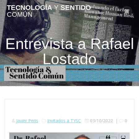
TECNOLOGÍA
Y
SENTIDO
COMÚN
Entrevista a Rafael
Lostado
Javier Peris
Invitados a TYSC
03/10/2022
|
0