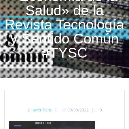
Salud» de la
Revista Tecnología
y Sentido Común
#TYSC
Javier Peris
09/09/2022
|
0