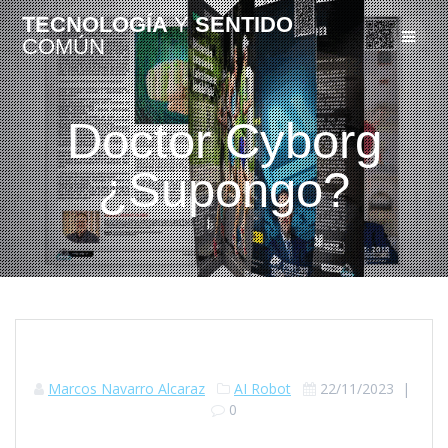
TECNOLOGÍA
Y
SENTIDO
COMÚN
Doctor Cyborg
¿Supongo?
Marcos Navarro Alcaraz
AI Robot
22/11/2023
|
0