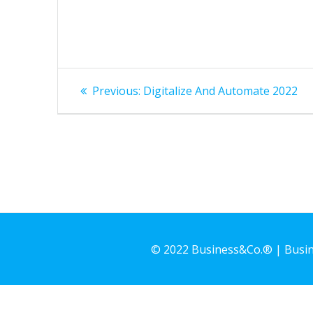
Navegación
Previous
Previous:
Digitalize And Automate 2022
de
post:
entradas
© 2022 Business&Co.® | Busines